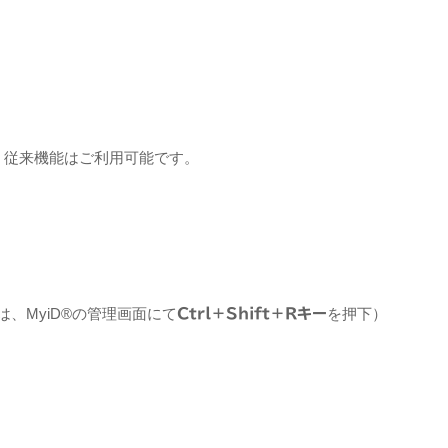
 従来機能はご利用可能です。
、MyiD®の管理画面にて
を押下）
Ctrl＋Shift＋Rキー