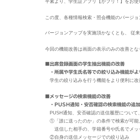
平素より、学生証アプリ【がプリ！】をお使
この度、各種情報検索・照会機能のバージョ
バージョンアップを実施頂かなくとも、 従
今回の機能改善は画面の表示のみの改善とな
■出席登録画面の学生抽出機能の改善
・所属や学生氏名等での絞り込み機能がよ
学生の絞り込みを行う機能をより便利に改
■メッセージの検索機能の改善
・PUSH通知・安否確認の検索機能の追
PUSH通知、安否確認の送信履歴について
①「誰に送ったのか」の条件で検索が可能
送信した相手の、学籍番号や氏名でメッセ
②自身の送信メッセージでの絞り込み