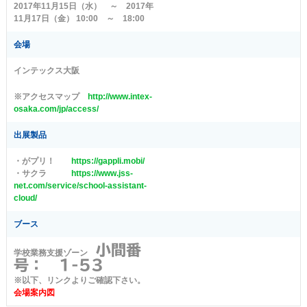
2017年11月15日（水） ～ 2017年
11月17日（金） 10:00 ～ 18:00
会場
インテックス大阪
※アクセスマップ
http://www.intex-
osaka.com/jp/access/
出展製品
・がプリ！
https://gappli.mobi/
・サクラ
https://www.jss-
net.com/service/school-assistant-
cloud/
ブース
小間番
学校業務支援ゾーン
号： 1-53
※以下、リンクよりご確認下さい。
会場案内図